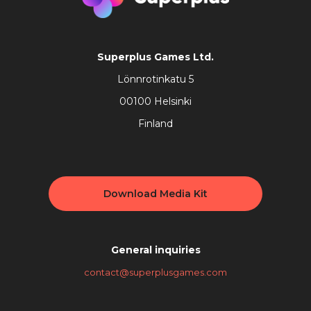
Superplus Games Ltd.
Lönnrotinkatu 5
00100 Helsinki
Finland
Download Media Kit
General inquiries
contact@superplusgames.com